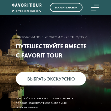
ЗАКАЗАТЬ ЗВОНОК
Экскурсии по Выборгу
ЭКСКУРСИИ ПО ВЫБОРГУ И ОКРЕСТНОСТЯМ
ПУТЕШЕСТВУЙТЕ ВМЕСТЕ
+7 (90
С FAVORIT TOUR
+7 (90
ВЫБРАТЬ ЭКСКУРСИЮ
Мы любим и знаем историю своего
города. Вас ждут незабываемые
приключения